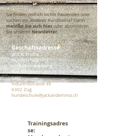
Kursdaten 1. Quartal 2026
Sie finden zeitlich nichts Passendes oder
suchen ein anderes Kursthema? Dann
melden Sie sich hier
oder abonnieren
Sie unseren
Newsletter
.
Geschäftsadresse:
Jack & Emma
Hundeschule und
Verhaltensberatung
Yvonne Husemann,
lic. phil. I, PG Dip
CABC
Industriestrasse 46
6302 Zug
hundeschule@jackandemma.ch
Mobile
079 - 628 66 86
Trainingsadres
se: