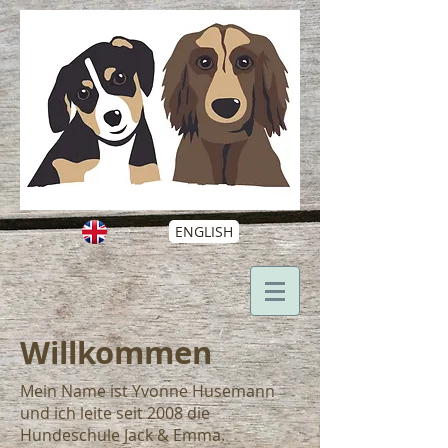
ENGLISH
Willkommen
Mein Name ist Yvonne Husemann
und ich leite seit 2008 die
Hundeschule Jack & Emma.