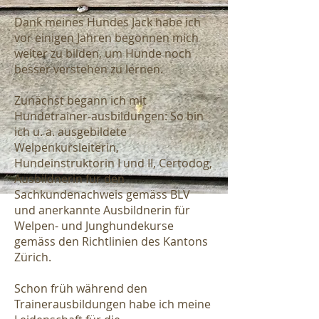
Dank meines Hundes Jack habe ich
vor einigen Jahren begonnen mich
weiter zu bilden, um Hunde noch
besser verstehen zu lernen.
Zunächst begann ich mit
Hundetrainer-ausbildungen: So bin
ich u. a. ausgebildete
Welpenkursleiterin,
Hundeinstruktorin I und II, Certodog,
Ausbildnerin für den
Sachkundenachweis gemäss BLV
und anerkannte Ausbildnerin für
Welpen- und Junghundekurse
gemäss den Richtlinien des Kantons
Zürich.
Schon früh während den
Trainerausbildungen habe ich meine